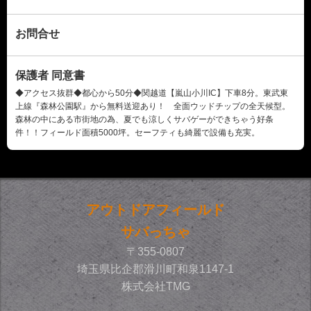
お問合せ
保護者 同意書
◆アクセス抜群◆都心から50分◆関越道【嵐山小川IC】下車8分。東武東
上線『森林公園駅』から無料送迎あり！ 全面ウッドチップの全天候型。
森林の中にある市街地の為、夏でも涼しくサバゲーができちゃう好条
件！！フィールド面積5000坪。セーフティも綺麗で設備も充実。
アウトドアフィールド
サバっちゃ
〒355-0807
埼玉県比企郡滑川町和泉1147-1
株式会社TMG