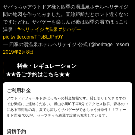
サバっちゃアウトドア様と四季の湯温泉ホテルヘリテイジ
間の地図を作ってみました。直線距離だとホント近くなの
ですけどね。サバゲーを楽しんだ後は四季の湯でほっこり
温泉！
#ヘリテイジ
#温泉
#サバゲー
pic.twitter.com/TFsBLJPn9Y
— 四季の湯温泉ホテルヘリテイジ-公式 (@heritage_resort)
2019年2月8日
料金・レギュレーション
★★各ご予約はこちら★★
ご利用料金
アウトドアフィールドさばっちゃの料金情報です。貸し切りもできますの
でお気軽にご連絡ください。嵐山小川IC下車8分でアクセス抜群。森林の中
にある市街地の為、夏でも涼しくサバゲーができちゃう好条件！！フィー
ルド面積7000坪。セーフティも綺麗で設備も充実しています。
貸切予約