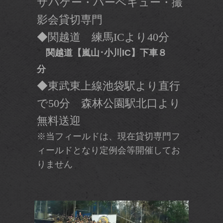
サバゲー・バーベキュー・撮
影会貸切専門
◆関越道 練馬ICより40分
関越道【嵐山･小川IC】下車８
分
◆東武東上線池袋駅より直行
で50分 森林公園駅北口より
無料送迎
※当フィールドは、現在貸切専門フ
ィールドとなり定例会等開催してお
りません