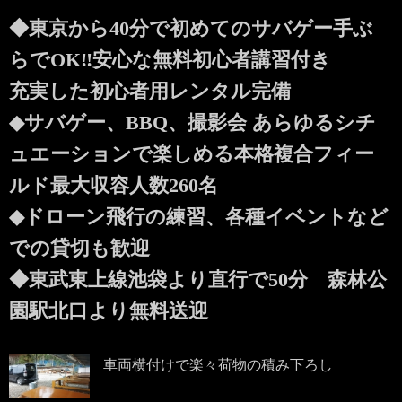
◆東京から40分で初めてのサバゲー手ぶ
らでOK‼︎安心な無料初心者講習付き
充実した初心者用レンタル完備
◆サバゲー、BBQ、撮影会 あらゆるシチ
ュエーションで楽しめる本格複合フィー
ルド最大収容人数260名
◆ドローン飛行の練習、各種イベントなど
での貸切も歓迎
◆東武東上線池袋より直行で50分 森林公
園駅北口より無料送迎
車両横付けで楽々荷物の積み下ろし